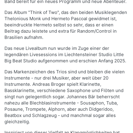
Band bereit für ein neues Programm und neue Abenteuer.
Das Album "Think of Two", das den beiden Musiklegenden
Thelonious Monk und Hermeto Pascoal gewidmet ist,
beeindruckte Hermeto selbst so sehr, dass er einen
Beitrag dazu leistete und extra für Random/Control in
Brasilien aufnahm.
Das neue Livealbum nun wurde im Zuge einer der
legendären Livesessions im Liechtensteiner Studio Little
Big Beat Studio aufgenommen und erschien Anfang 2025.
Das Markenzeichen des Trios sind und bleiben die vielen
Instrumente - nur drei Musiker, aber weit über 20
Instrumente. Andreas Broger spielt Klarinette,
Bassklarinette, verschiedene Saxophone und Flöten und
singt nun gelegentlich sogar. Johannes Bär beherrscht
nahezu alle Blechblasinstrumente - Sousaphon, Tuba,
Posaune, Trompete, Alphorn, aber auch Didgeridoo,
Beatbox und Schlagzeug - und manchmal sogar alles
gleichzeitig.
Inspiriert von dieser Vielfalt an Klangmöglichkeiten hat