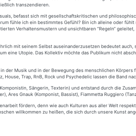
ießlich transzendieren.
ls, befasst sich mit gesellschaftskritischen und philosophis
fühle ich ein bestimmtes Gefühl? Bin ich alleine oder fühlt s
ierten Verhaltensmustern und unsichtbaren “Regeln“ geleitet, 
 ehrlich mit seinem Selbst auseinanderzusetzen bedeutet auch
 um eine Utopie. Das Kollektiv möchte das Publikum nicht absc
ck in der Musik und in der Bewegung des menschlichen Körpers f
zz, House, Trap, RnB, Rock und Psychedelic lassen die Band na
 (Komponistin, Sängerin, Texterin) und entstand durch die Zus
ger), Ares Gnauk (Komponist, Bassist), Fiammetta Ruggiero (Tanz)
arbeit fördern, denn wie auch Kulturen aus aller Welt respe
nschen willkommen zu heißen, die sich durch unsere Kunst ang