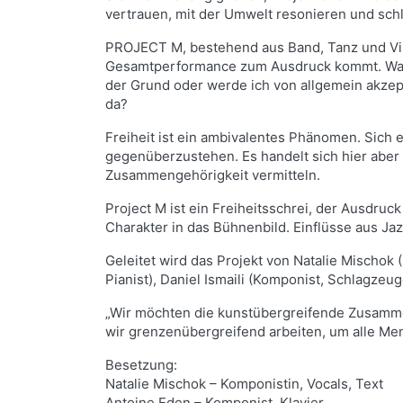
vertrauen, mit der Umwelt resonieren und schl
PROJECT M, bestehend aus Band, Tanz und Visua
Gesamtperformance zum Ausdruck kommt. Warum 
der Grund oder werde ich von allgemein akzept
da?
Freiheit ist ein ambivalentes Phänomen. Sich
gegenüberzustehen. Es handelt sich hier aber
Zusammengehörigkeit vermitteln.
Project M ist ein Freiheitsschrei, der Ausdru
Charakter in das Bühnenbild. Einflüsse aus Ja
Geleitet wird das Projekt von Natalie Mischok
Pianist), Daniel Ismaili (Komponist, Schlagzeu
„Wir möchten die kunstübergreifende Zusammen
wir grenzenübergreifend arbeiten, um alle Me
Besetzung:
Natalie Mischok – Komponistin, Vocals, Text
Antoine Eden – Komponist, Klavier