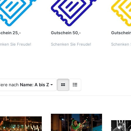
chein 25,-
Gutschein 50,-
Gutschein
nken Sie Freude!
Schenken Sie Freude!
Schenken 
iere nach
Name: A bis Z