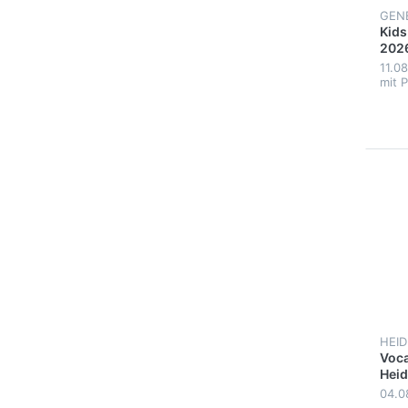
GENE
Kids
202
11.0
mit 
HEID
Voca
Heid
04.0