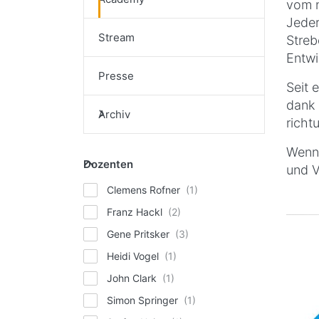
vom n
Jeder
Stream
Streb
Entwi
Presse
Seit 
dank 
Archiv
richt
Wenn 
Dozenten
und V
Clemens Rofner
Franz Hackl
Gene Pritsker
Heidi Vogel
John Clark
Simon Springer