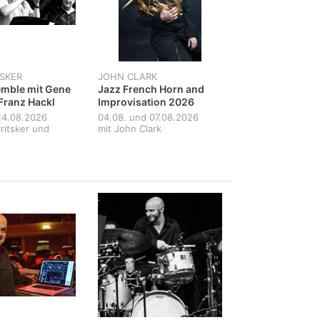
TSKER
JOHN CLARK
mble mit Gene
Jazz French Horn and
 Franz Hackl
Improvisation 2026
 14.08.2026
04.08. und 07.08.2026
ritsker und
mit John Clark
l