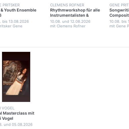
 PRITSKER
CLEMENS ROFNER
GENE PRI
 & Youth Ensemble
Rhythmworkshop für alle
Songwriti
6
Instrumentalisten &
Composit
Vocalisten 2026
Pritsker 
8. bis 13.08.2026
10.08. und 12.08.2026
10.08. bis
Pritsker Gene
mit Clemens Rofner
mit Gene P
I VOGEL
l Masterclass mit
i Vogel
8. und 05.08.2026