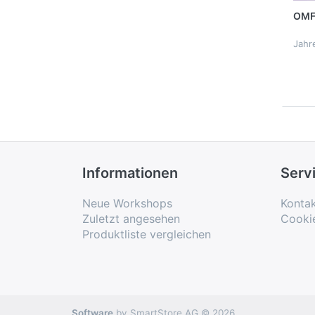
OMF
Jahr
Informationen
Serv
Neue Workshops
Konta
Zuletzt angesehen
Cooki
Produktliste vergleichen
Software
by SmartStore AG © 2026