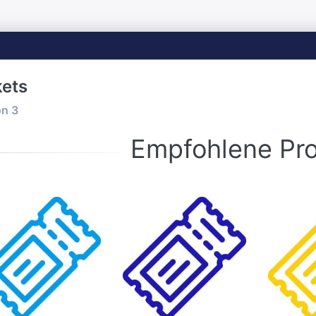
kets
on
3
Empfohlene Pr