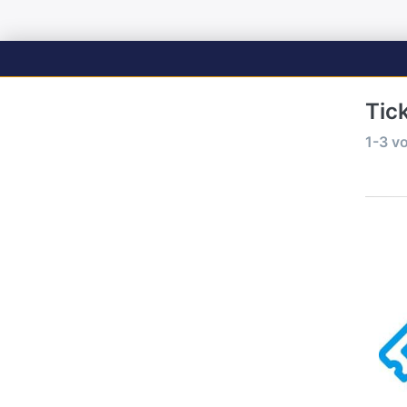
Tic
1-3
v