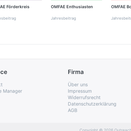
AE Förderkreis
OMFAE Enthusiasten
OMFAE Bo
esbeitrag
Jahresbeitrag
Jahresbeit
ice
Firma
kt
Über uns
e Manager
Impressum
Widerrufsrecht
Datenschutzerklärung
AGB
Copyright © 2026 Outreach